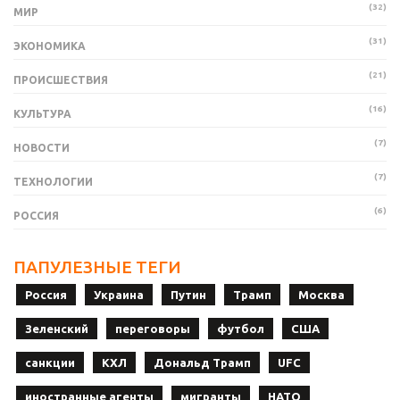
(32)
МИР
(31)
ЭКОНОМИКА
(21)
ПРОИСШЕСТВИЯ
(16)
КУЛЬТУРА
(7)
НОВОСТИ
(7)
ТЕХНОЛОГИИ
(6)
РОССИЯ
ПАПУЛЕЗНЫЕ ТЕГИ
Россия
Украина
Путин
Трамп
Москва
Зеленский
переговоры
футбол
США
санкции
КХЛ
Дональд Трамп
UFC
иностранные агенты
мигранты
НАТО