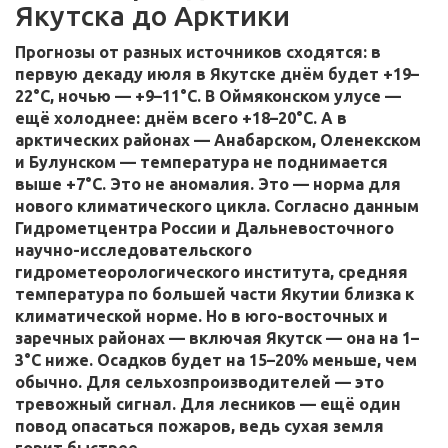
Якутска до Арктики
Прогнозы от разных источников сходятся: в
первую декаду июля в
Якутске
днём будет +19–
22°C, ночью — +9–11°C. В
Оймяконском улусе
—
ещё холоднее: днём всего +18–20°C. А в
арктических районах —
Анабарском
,
Оленекском
и
Булунском
— температура не поднимается
выше +7°C. Это не аномалия. Это — норма для
нового климатического цикла.
Согласно данным
Гидрометцентра России
и
Дальневосточного
научно-исследовательского
гидрометеорологического института
, средняя
температура по большей части Якутии близка к
климатической норме. Но в юго-восточных и
заречных районах — включая
Якутск
— она на 1–
3°C ниже. Осадков будет на 15–20% меньше, чем
обычно. Для сельхозпроизводителей — это
тревожный сигнал. Для лесников — ещё один
повод опасаться пожаров, ведь сухая земля