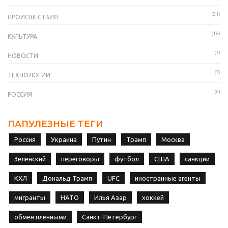
(21)
ПРОИСШЕСТВИЯ
(16)
КУЛЬТУРА
(7)
НОВОСТИ
(7)
ТЕХНОЛОГИИ
(6)
РОССИЯ
ПАПУЛЕЗНЫЕ ТЕГИ
Россия
Украина
Путин
Трамп
Москва
Зеленский
переговоры
футбол
США
санкции
КХЛ
Дональд Трамп
UFC
иностранные агенты
мигранты
НАТО
Илья Азар
хоккей
обмен пленными
Санкт-Петербург