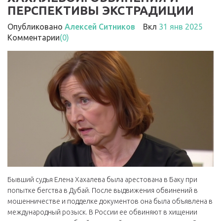
ПЕРСПЕКТИВЫ ЭКСТРАДИЦИИ
Опубликовано
Алексей Ситников
Вкл
31 янв 2025
Комментарии
(0)
Бывший судья Елена Хахалева была арестована в Баку при
попытке бегства в Дубай. После выдвижения обвинений в
мошенничестве и подделке документов она была объявлена в
международный розыск. В России ее обвиняют в хищении