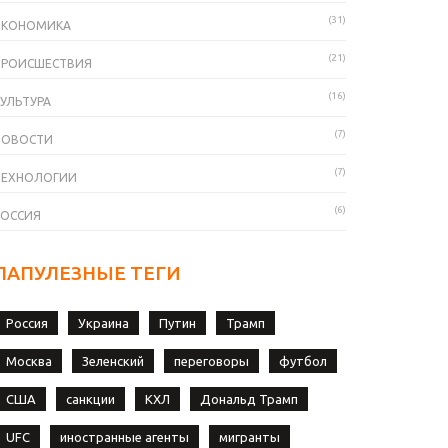
(31)
ЭКОНОМИКА
(21)
ПРОИСШЕСТВИЯ
(16)
УЛЬТУРА
(7)
НОВОСТИ
(7)
ТЕХНОЛОГИИ
(6)
РОССИЯ
ПАПУЛЕЗНЫЕ ТЕГИ
Россия
Украина
Путин
Трамп
Москва
Зеленский
переговоры
футбол
США
санкции
КХЛ
Дональд Трамп
UFC
иностранные агенты
мигранты