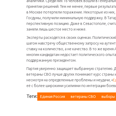
аналитики. Среди них 16 человек вошли в Генеральн
принятии решений. Тем не менее, первые результа
в Москве потерпели поражение. Некоторые из них, 
Госдумы, получили минимальную поддержку. В Татар
перспективную позицию. Даже в Севастополе, счи
заняли лишь шестое место и ниже.
Эксперты расходятся в своих оценках. Политическ
шагом навстречу общественному запросу на аутент
ставку на количество, а не качество. В то же врем
многим кандидатам недостает политического опыта,
поддержанную президентом.
Партия уверенно защищает выбранную стратегию. Д
ветераны СВО лучше других понимают курс страны 
несмотря на определенные проблемы и неудачи, «
Е
её с более широкими усилиями по интеграции боев
Теги:
Единая Россия
ветераны СВО
выборы 