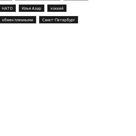
НАТО
Илья Азар
хоккей
обмен пленными
Санкт-Петербург