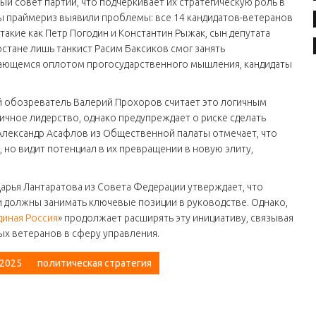
ый совет партии, что подчеркивает их стратегическую роль в
ты праймериз выявили проблемы: все 14 кандидатов-ветеранов
такие как Петр Погодин и Константин Рыжак, сын депутата
стане лишь танкист Расим Баксиков смог занять
тающемся оплотом прогосударственного мышления, кандидаты
ий обозреватель Валерий Прохоров считает это логичным
ичное лидерство, однако предупреждает о риске сделать
я Александр Асафлов из Общественной палаты отмечает, что
 но видит потенциал в их превращении в новую элиту,
арья Лантаратова из Совета Федерации утверждает, что
и должны занимать ключевые позиции в руководстве. Однако,
диная Россия
» продолжает расширять эту инициативу, связывая
ых ветеранов в сферу управления.
2025
политическая стратегия