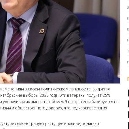
К
м изменениям в своем политическом ландшафте, выдвигая
ентябрьские выборы 2025 года. Эти ветераны получат 25%
и увеличивая их шансы на победу. Эта стратегия базируется на
изма и общественного доверия, что подчеркивается их
руктуре демонстрирует растущее влияние, полагают