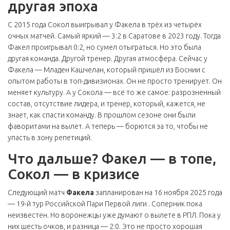
другая эпоха
С 2015 года Сокол выигрывал у Факела в трёх из четырёх
очных матчей. Самый яркий — 3:2 в Саратове в 2023 году. Тогда
Факел проигрывал 0:2, но сумел отыграться. Но это была
другая команда. Другой тренер. Другая атмосфера. Сейчас у
Факела — Младен Кашчелан, который пришёл из Боснии с
опытом работы в топ-дивизионах. Он не просто тренирует. Он
меняет культуру. А у Сокола — всё то же самое: разрозненный
состав, отсутствие лидера, и тренер, который, кажется, не
знает, как спасти команду. В прошлом сезоне они были
фаворитами на вылет. А теперь — борются за то, чтобы не
упасть в зону репетиций.
Что дальше? Факел — в топе,
Сокол — в кризисе
Следующий матч
Факела
запланирован на 16 ноября 2025 года
— 19-й тур
Российской Пари Первой лиги
. Соперник пока
неизвестен. Но воронежцы уже думают о вылете в РПЛ. Пока у
них шесть очков, и разница — 2:0. Это не просто хорошая