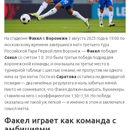
На стадионе
Факел
в
Воронеже
3 августа 2025 года в 19:00 по
московскому времени завершился матч третьего тура
Российской Пари Первой лиги
Воронеж
—
Факел
победил
Сокол
со счётом 1:0. Это была третья победа подряд для
воронежской команды, и она вышла на третье место в
турнирной таблице с шестью очками, не пропустив ни одного
мяча за три матча. Гости из
Саратова
остались на двенадцатой
позиции — два ничейных результата и ноль забитых мячей.
Никто не сомневался, что Факел должен выиграть. Букмекеры
ставили на него с коэффициентом 1,50–1,54. Но победа
оказалась не такой уж лёгкой — и именно в этом и заключался
смысл матча.
Факел играет как команда с
амбициями