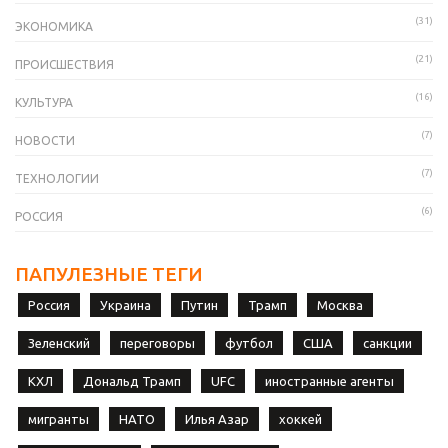
(31)
ЭКОНОМИКА
(21)
ПРОИСШЕСТВИЯ
(16)
КУЛЬТУРА
(7)
НОВОСТИ
(7)
ТЕХНОЛОГИИ
(6)
РОССИЯ
ПАПУЛЕЗНЫЕ ТЕГИ
Россия
Украина
Путин
Трамп
Москва
Зеленский
переговоры
футбол
США
санкции
КХЛ
Дональд Трамп
UFC
иностранные агенты
мигранты
НАТО
Илья Азар
хоккей