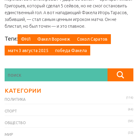
Григорьев, который сделал 5 сейвов, но не смог остановить
единственный гол. А вот нападающий Факела Игорь Тарасов,
забивший, — стал самым ценным игроком матча. Он не
блистал, но был точен — и это главное.
Теги:
ФНЛ
Факел Воронеж
Сокол Саратов
матч 3 августа 2025
победа Факела
КАТЕГОРИИ
(116)
ПОЛИТИКА
(66)
СПОРТ
(58)
ОБЩЕСТВО
(32)
МИР