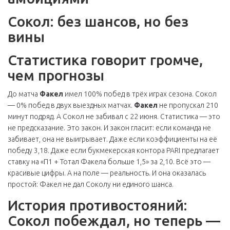
Сокол: без шансов, но без
вины
Статистика говорит громче,
чем прогнозы
До матча
Факел
имел 100% побед в трёх играх сезона. Сокол
— 0% побед в двух выездных матчах.
Факел
не пропускал 210
минут подряд. А Сокол не забивал с 22 июня. Статистика — это
не предсказание. Это закон. И закон гласит: если команда не
забивает, она не выигрывает. Даже если коэффициенты на её
победу 3,18. Даже если букмекерская контора
PARI
предлагает
ставку на «П1 + Тотал Факела больше 1,5» за 2,10. Всё это —
красивые цифры. А на поле — реальность. И она оказалась
простой: Факел не дал Соколу ни единого шанса.
История противостояний:
Сокол побеждал, но теперь —