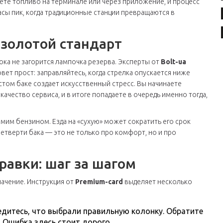
ете топливо на терминале или через приложение, и процесс
асы пик, когда традиционные станции превращаются в
 золотой стандарт
ока не загорится лампочка резерва. Эксперты от
Bolt-ua
вет прост: заправляйтесь, когда стрелка опускается ниже
стом баке создает искусственный стресс. Вы начинаете
качество сервиса, и в итоге попадаете в очередь именно тогда,
амим бензином. Езда на «сухую» может сократить его срок
четверти бака — это не только про комфорт, но и про
равки: шаг за шагом
ачение. Инструкция от
Premium-card
выделяет несколько
едитесь, что выбрали правильную колонку. Обратите
. Ошибка здесь стоит дорого.