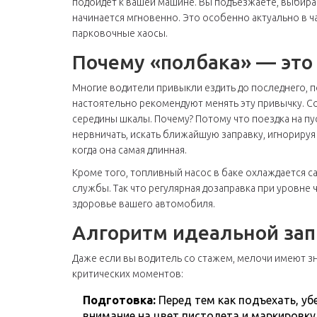
подойдет к вашей машине. Вы подъезжаете, выбира
начинается мгновенно. Это особенно актуально в ч
парковочные хаосы.
Почему «полбака» — это
Многие водители привыкли ездить до последнего, п
настоятельно рекомендуют менять эту привычку. Со
середины шкалы. Почему? Потому что поездка на пу
нервничать, искать ближайшую заправку, игнорируя 
когда она самая длинная.
Кроме того, топливный насос в баке охлаждается с
службы. Так что регулярная дозаправка при уровне 
здоровье вашего автомобиля.
Алгоритм идеальной зап
Даже если вы водитель со стажем, мелочи имеют зн
критических моментов:
Подготовка:
Перед тем как подъехать, уб
внимание на цвет пистолета и маркировку