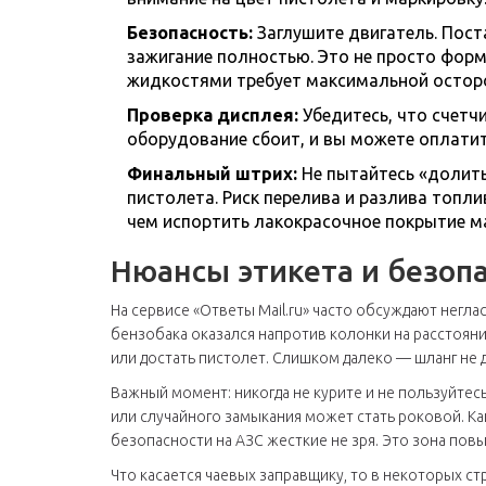
Безопасность:
Заглушите двигатель. Пост
зажигание полностью. Это не просто фо
жидкостями требует максимальной остор
Проверка дисплея:
Убедитесь, что счетч
оборудование сбоит, и вы можете оплатит
Финальный штрих:
Не пытайтесь «долит
пистолета. Риск перелива и разлива топли
чем испортить лакокрасочное покрытие м
Нюансы этикета и безоп
На сервисе «Ответы Mail.ru» часто обсуждают негл
бензобака оказался напротив колонки на расстоян
или достать пистолет. Слишком далеко — шланг не
Важный момент: никогда не курите и не пользуйтес
или случайного замыкания может стать роковой. К
безопасности на АЗС жесткие не зря. Это зона пов
Что касается чаевых заправщику, то в некоторых ст