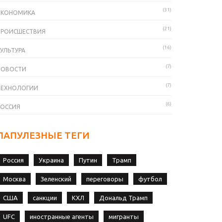
(31)
ЭКОНОМИКА
(21)
ПРОИСШЕСТВИЯ
(16)
УЛЬТУРА
(7)
НОВОСТИ
(7)
ТЕХНОЛОГИИ
(6)
РОССИЯ
ПАПУЛЕЗНЫЕ ТЕГИ
Россия
Украина
Путин
Трамп
Москва
Зеленский
переговоры
футбол
США
санкции
КХЛ
Дональд Трамп
UFC
иностранные агенты
мигранты