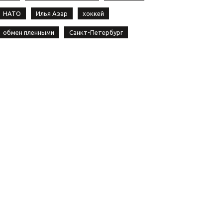
НАТО
Илья Азар
хоккей
обмен пленными
Санкт-Петербург