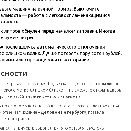
авьте машину на ручной тормоз. Выключите
рмальность — работа с легковоспламеняющимися
ожности.
ик литров обнулен перед началом заправки. Иногда
ь чужие литры.
ь» после щелчка автоматического отключения
ва слишком велик. Лучше потерять пару сотен рублей,
ашины или спровоцировать возгорание.
асности
асные правила поведения. Подъезжать нужно так, чтобы лючок
ии около метра. Слишком близко — не сможете открыть дверь
 дотянется. Оптимально — полметра-метр.
ь телефоном у колонок. Искра от статического электричества
ак отмечает издание
«Деловой Петербург»
, правила
ышенного риска.
ранах (например, в Европе) принято оставлять мелочь,