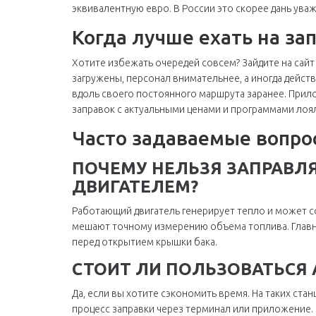
эквивалентную евро. В России это скорее дань уваж
Когда лучше ехать на за
Хотите избежать очередей совсем? Зайдите на сай
загружены, персонал внимательнее, а иногда дейст
вдоль своего постоянного маршрута заранее. Прил
заправок с актуальными ценами и программами лоя
Часто задаваемые вопро
ПОЧЕМУ НЕЛЬЗЯ ЗАПРАВЛ
ДВИГАТЕЛЕМ?
Работающий двигатель генерирует тепло и может со
мешают точному измерению объема топлива. Главн
перед открытием крышки бака.
СТОИТ ЛИ ПОЛЬЗОВАТЬСЯ
Да, если вы хотите сэкономить время. На таких ста
процесс заправки через терминал или приложение. 