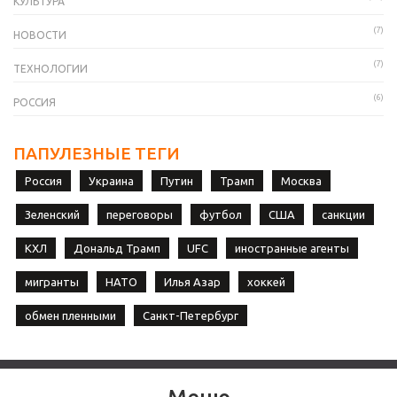
КУЛЬТУРА
(7)
НОВОСТИ
(7)
ТЕХНОЛОГИИ
(6)
РОССИЯ
ПАПУЛЕЗНЫЕ ТЕГИ
Россия
Украина
Путин
Трамп
Москва
Зеленский
переговоры
футбол
США
санкции
КХЛ
Дональд Трамп
UFC
иностранные агенты
мигранты
НАТО
Илья Азар
хоккей
обмен пленными
Санкт-Петербург