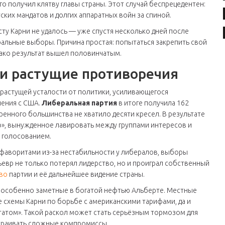
о получил клятву главы страны. Этот случай беспрецедентен:
ских мандатов и долгих аппаратных войн за спиной.
ту Карни не удалось — уже спустя несколько дней после
ральные выборы. Причина простая: попытаться закрепить свой
нако результат вышел половинчатым.
и растущие противоречия
х растущей усталости от политики, усиливающегося
шения с США.
Либеральная партия
в итоге получила 162
ренного большинства не хватило десяти кресел. В результате
», вынужденное лавировать между группами интересов и
 голосованием.
 фаворитами из-за нестабильности у либералов, выборы
льевр не только потерял лидерство, но и проиграл собственный
во
партии и её дальнейшее видение страны.
, особенно заметные в богатой нефтью Альберте. Местные
 схемы Карни по борьбе с американскими тарифами, да и
атом». Такой раскол может стать серьёзным тормозом для
страивать сложные компромиссы.