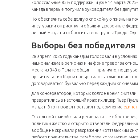
колоссальные 85% поддержки, и уже 14 марта 2025-г
Канада впервые получила руководителя без депутат
Но обеспечить себе долгую спокойную жизнь на пос
инаугурации он рискнул и объявил досрочные феде
личный мандат и отбросить тень труппы Трюдо. Од
Выборы без победителя 
28 апреля 2025 года канадцы голосовали в условия
национализма в регионах и на фоне тревог за отно
места из 343 в Палате общин — прилично, но до уве
правительство Карни превратилось в «меньшинство
договариваться буквально перед каждым ключевым
Для консерваторов, которых долгое время считали
превратились в настоящий крах: их лидер Пьер Пуа
мандат. Этот провал поставил под сомнение
единст
Отдельной главой стали региональные обострения
политики жёстко и открыто отвергали федеральные
вообще не скрывали раздражения «оттавыским дикт
любого правительства, тем более когда нужно вы