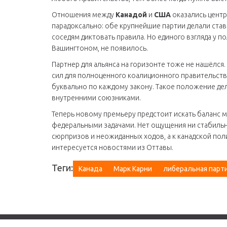
Отношения между
Канадой
и
США
оказались центр
парадоксально: обе крупнейшие партии делали ста
соседям диктовать правила. Но единого взгляда у по
Вашингтоном, не появилось.
Партнер для альянса на горизонте тоже не нашёлся
сил для полноценного коалиционного правительства
буквально по каждому закону. Такое положение дел
внутренними союзниками.
Теперь новому премьеру предстоит искать баланс 
федеральными задачами. Нет ощущения ни стабильн
сюрпризов и неожиданных ходов, а к канадской пол
интересуется новостями из Оттавы.
Теги:
Канада
Марк Карни
либеральная парт