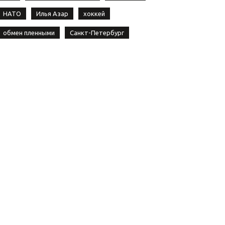
НАТО
Илья Азар
хоккей
обмен пленными
Санкт-Петербург