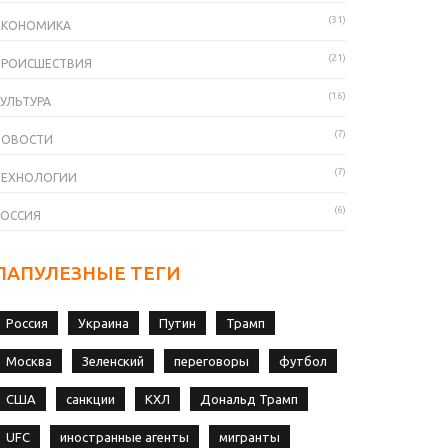
(31)
ЭКОНОМИКА
(21)
ПРОИСШЕСТВИЯ
(16)
УЛЬТУРА
(7)
НОВОСТИ
(7)
ТЕХНОЛОГИИ
(6)
РОССИЯ
ПАПУЛЕЗНЫЕ ТЕГИ
Россия
Украина
Путин
Трамп
Москва
Зеленский
переговоры
футбол
США
санкции
КХЛ
Дональд Трамп
UFC
иностранные агенты
мигранты