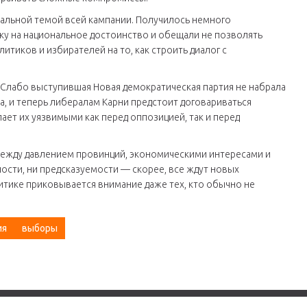
альной темой всей кампании. Получилось немного
вку на национальное достоинство и обещали не позволять
литиков и избирателей на то, как строить диалог с
. Слабо выступившая Новая демократическая партия не набрала
, и теперь либералам Карни предстоит договариваться
ает их уязвимыми как перед оппозицией, так и перед
между давлением провинций, экономическими интересами и
ости, ни предсказуемости — скорее, все ждут новых
итике приковывается внимание даже тех, кто обычно не
ия
выборы