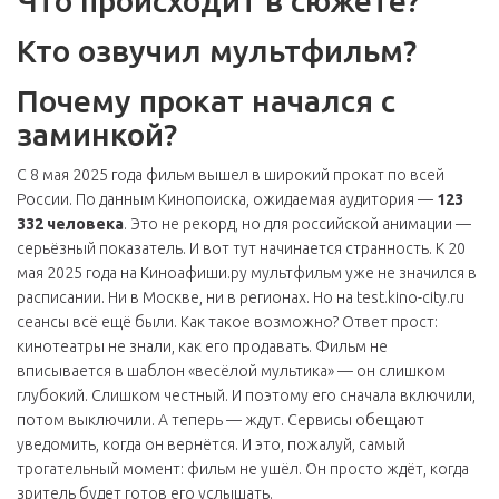
Что происходит в сюжете?
Кто озвучил мультфильм?
Почему прокат начался с
заминкой?
С 8 мая 2025 года фильм вышел в широкий прокат по всей
России. По данным
Кинопоиска
, ожидаемая аудитория —
123
332 человека
. Это не рекорд, но для российской анимации —
серьёзный показатель. И вот тут начинается странность. К 20
мая 2025 года на
Киноафиши.ру
мультфильм уже не значился в
расписании. Ни в Москве, ни в регионах. Но на
test.kino-city.ru
сеансы всё ещё были. Как такое возможно? Ответ прост:
кинотеатры не знали, как его продавать. Фильм не
вписывается в шаблон «весёлой мультика» — он слишком
глубокий. Слишком честный. И поэтому его сначала включили,
потом выключили. А теперь — ждут. Сервисы обещают
уведомить, когда он вернётся. И это, пожалуй, самый
трогательный момент: фильм не ушёл. Он просто ждёт, когда
зритель будет готов его услышать.