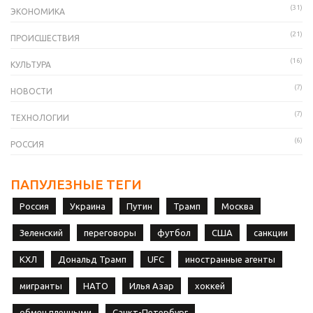
(31)
ЭКОНОМИКА
(21)
ПРОИСШЕСТВИЯ
(16)
КУЛЬТУРА
(7)
НОВОСТИ
(7)
ТЕХНОЛОГИИ
(6)
РОССИЯ
ПАПУЛЕЗНЫЕ ТЕГИ
Россия
Украина
Путин
Трамп
Москва
Зеленский
переговоры
футбол
США
санкции
КХЛ
Дональд Трамп
UFC
иностранные агенты
мигранты
НАТО
Илья Азар
хоккей
обмен пленными
Санкт-Петербург