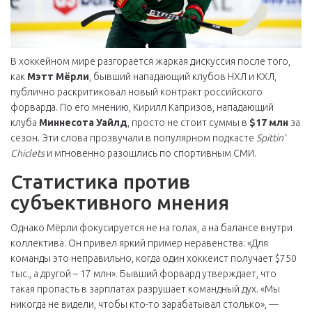
В хоккейном мире разгорается жаркая дискуссия после того,
как
Мэтт Мёрли
,
бывший нападающий клубов НХЛ и КХЛ
,
публично раскритиковал новый контракт российского
форварда. По его мнению,
Кирилл Капризов
,
нападающий
клуба
Миннесота Уайлд
, просто не стоит суммы в
$17 млн
за
сезон. Эти слова прозвучали в популярном подкасте
Spittin’
Chiclets
и мгновенно разошлись по спортивным СМИ.
Статистика против
субъективного мнения
Однако Мёрли фокусируется не на голах, а на балансе внутри
коллектива. Он привел яркий пример неравенства: «Для
команды это неправильно, когда один хоккеист получает $750
тыс., а другой – 17 млн». Бывший форвард утверждает, что
такая пропасть в зарплатах разрушает командный дух. «Мы
никогда не видели, чтобы кто-то зарабатывал столько», —