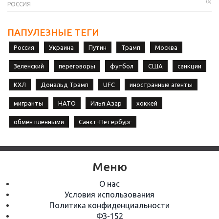
(6)
РОССИЯ
ПАПУЛЕЗНЫЕ ТЕГИ
Россия
Украина
Путин
Трамп
Москва
Зеленский
переговоры
футбол
США
санкции
КХЛ
Дональд Трамп
UFC
иностранные агенты
мигранты
НАТО
Илья Азар
хоккей
обмен пленными
Санкт-Петербург
Меню
О нас
Условия использования
Политика конфиденциальности
ФЗ-152