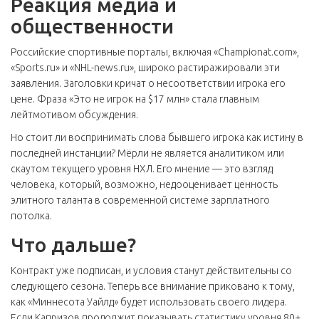
Реакция медиа и
общественности
Российские спортивные порталы, включая «Championat.com»,
«Sports.ru» и «NHL-news.ru», широко растиражировали эти
заявления. Заголовки кричат о несоответствии игрока его
цене. Фраза «Это не игрок на $17 млн» стала главным
лейтмотивом обсуждения.
Но стоит ли воспринимать слова бывшего игрока как истину в
последней инстанции? Мёрли не является аналитиком или
скаутом текущего уровня НХЛ. Его мнение — это взгляд
человека, который, возможно, недооценивает ценность
элитного таланта в современной системе зарплатного
потолка.
Что дальше?
Контракт уже подписан, и условия станут действительны со
следующего сезона. Теперь все внимание приковано к тому,
как «Миннесота Уайлд» будет использовать своего лидера.
Если Капризов продолжит показывать статистику уровня 80+