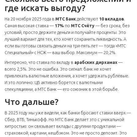
где искать выгоду?
На 20 ноября 2025 года в
МТС Банк
действуют
10 вкладов
.
Самая высокая ставка —
17%
по
МТС Счёту
— без срока, без
условий, просто держите деньги и получайте проценты. Это
лучший вариант для тех, кто хочет сохранить ликвидность. А
если вы готовы связать деньги на три-пять лет — тогда «МТС
Специальный» с НСЖ — ваш выбор. Максимум — 20,2%.
Интересно, что ставка по вкладу в
арабских дирхамах
—
всего 2,5%. Это не ошибка. Это сигнал: банк не хочет
привлекать валютные вложения, а хочет удержать рублёвые.
И это логично: ЦБ активно борется с валютными
спекуляциями, а МТС Банк — его союзник в этой борьбе.
Что дальше?
В 2025 году мы уже видели, как банки бросают ставки вверх —
Сбер, ВТБ, Тинькофф. Но МТС Банк делает это с уникальной
хитростью: он связывает вклады с другими продуктами —
страховкой, картами, кешбэком. Это не просто депозит. Это