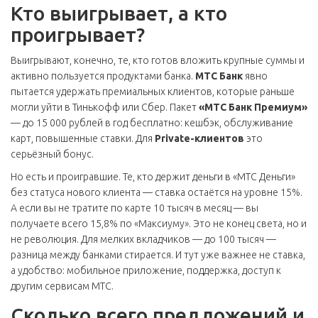
Кто выигрывает, а кто
проигрывает?
Выигрывают, конечно, те, кто готов вложить крупные суммы и
активно пользуется продуктами банка.
МТС Банк
явно
пытается удержать премиальных клиентов, которые раньше
могли уйти в Тинькофф или Сбер. Пакет
«МТС Банк Премиум»
— до 15 000 рублей в год бесплатно: кешбэк, обслуживание
карт, повышенные ставки. Для
Private-клиентов
это
серьёзный бонус.
Но есть и проигравшие. Те, кто держит деньги в «МТС Деньги»
без статуса нового клиента — ставка остаётся на уровне 15%.
А если вы не тратите по карте 10 тысяч в месяц — вы
получаете всего 15,8% по «Максиуму». Это не конец света, но и
не революция. Для мелких вкладчиков — до 100 тысяч —
разница между банками стирается. И тут уже важнее не ставка,
а удобство: мобильное приложение, поддержка, доступ к
другим сервисам МТС.
Сколько всего предложений и