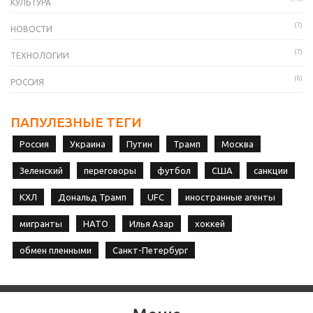
КУЛЬТУРА
(7)
НОВОСТИ
(7)
ТЕХНОЛОГИИ
(6)
РОССИЯ
ПАПУЛЕЗНЫЕ ТЕГИ
Россия
Украина
Путин
Трамп
Москва
Зеленский
переговоры
футбол
США
санкции
КХЛ
Дональд Трамп
UFC
иностранные агенты
мигранты
НАТО
Илья Азар
хоккей
обмен пленными
Санкт-Петербург