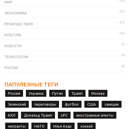
(32)
МИР
(31)
ЭКОНОМИКА
(21)
ПРОИСШЕСТВИЯ
(16)
КУЛЬТУРА
(7)
НОВОСТИ
(7)
ТЕХНОЛОГИИ
(6)
РОССИЯ
ПАПУЛЕЗНЫЕ ТЕГИ
Россия
Украина
Путин
Трамп
Москва
Зеленский
переговоры
футбол
США
санкции
КХЛ
Дональд Трамп
UFC
иностранные агенты
мигранты
НАТО
Илья Азар
хоккей