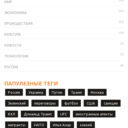
(32)
МИР
(31)
ЭКОНОМИКА
(21)
ПРОИСШЕСТВИЯ
(16)
КУЛЬТУРА
(7)
НОВОСТИ
(7)
ТЕХНОЛОГИИ
(6)
РОССИЯ
ПАПУЛЕЗНЫЕ ТЕГИ
Россия
Украина
Путин
Трамп
Москва
Зеленский
переговоры
футбол
США
санкции
КХЛ
Дональд Трамп
UFC
иностранные агенты
мигранты
НАТО
Илья Азар
хоккей