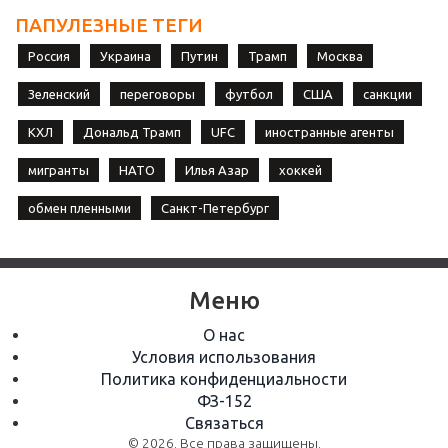
ПАПУЛЕЗНЫЕ ТЕГИ
Россия
Украина
Путин
Трамп
Москва
Зеленский
переговоры
футбол
США
санкции
КХЛ
Дональд Трамп
UFC
иностранные агенты
мигранты
НАТО
Илья Азар
хоккей
обмен пленными
Санкт-Петербург
Меню
О нас
Условия использования
Политика конфиденциальности
ФЗ-152
Связаться
© 2026. Все права защищены.