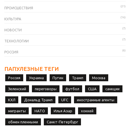
(21)
ПРОИСШЕСТВИЯ
(16)
КУЛЬТУРА
(7)
НОВОСТИ
(7)
ТЕХНОЛОГИИ
(6)
РОССИЯ
ПАПУЛЕЗНЫЕ ТЕГИ
Россия
Украина
Путин
Трамп
Москва
Зеленский
переговоры
футбол
США
санкции
КХЛ
Дональд Трамп
UFC
иностранные агенты
мигранты
НАТО
Илья Азар
хоккей
обмен пленными
Санкт-Петербург