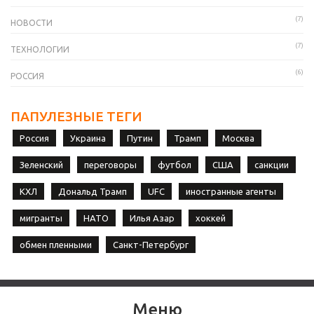
(7)
НОВОСТИ
(7)
ТЕХНОЛОГИИ
(6)
РОССИЯ
ПАПУЛЕЗНЫЕ ТЕГИ
Россия
Украина
Путин
Трамп
Москва
Зеленский
переговоры
футбол
США
санкции
КХЛ
Дональд Трамп
UFC
иностранные агенты
мигранты
НАТО
Илья Азар
хоккей
обмен пленными
Санкт-Петербург
Меню