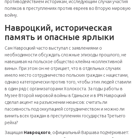
противодействием историкам, исследующим случаи участия
поляков в преступлениях против евреев во Вторую мировую
войну.
Навроцкий, историческая
память и опасные ярлыки
Сам Навроцкий часто выступал с заявлениями о
необходимости обсуждать сложные эпизоды прошлого, не
навешивая на польское общество клейма «коллективной
вины». При этом он не отрицает, что в отдельных случаях
имело место сотрудничество польских граждан с нацистами,
однако категорически против того, чтобы этих людей ставили
в один ряд с организаторами Холокоста. За годы работы в
Музее Второй мировой войны в Гданьске и в IPN Навроцкий
сделал акцент на разъяснении нюансов: считать ли
пассивность под оккупацией сотрудничеством и можно ли
винить всех граждан в преступлениях государства Третьего
рейха?
Защищая
Навроцкого
, официальный Варшава подчёркивает: