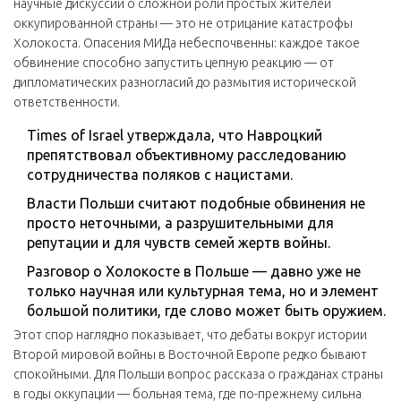
научные дискуссии о сложной роли простых жителей
оккупированной страны — это не отрицание катастрофы
Холокоста. Опасения МИДа небеспочвенны: каждое такое
обвинение способно запустить цепную реакцию — от
дипломатических разногласий до размытия исторической
ответственности.
Times of Israel утверждала, что Навроцкий
препятствовал объективному расследованию
сотрудничества поляков с нацистами.
Власти Польши считают подобные обвинения не
просто неточными, а разрушительными для
репутации и для чувств семей жертв войны.
Разговор о Холокосте в Польше — давно уже не
только научная или культурная тема, но и элемент
большой политики, где слово может быть оружием.
Этот спор наглядно показывает, что дебаты вокруг истории
Второй мировой войны в Восточной Европе редко бывают
спокойными. Для Польши вопрос рассказа о гражданах страны
в годы оккупации — больная тема, где по-прежнему сильна