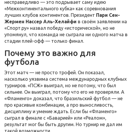
несправедливо — это подрывает саму идею
«Межконтинентального кубка» как соревнования
лучших клубов континентов. Президент
Пари Сен-
Жермен
Нассер Аль-Хелайфи
в своём заявлении на
«Спорт.ру» назвал победу «исторической», но не
упомянул, что команда не сыграла ни одного матча в
стадии плей-офф — только финал.
Почему это важно для
футбола
Этот матч — не просто трофей. Он показал,
насколько уязвима система международных клубных
турниров. «ПСЖ» выиграл, но не потому, что был
сильнее. Он выиграл, потому что его не проверяли. А
«Фламенго» доказал, что бразильский футбол — не
про красивые комбинации, а про выносливость,
дисциплину и умение ждать. Если бы «Фламенго»
сыграл в финале с «Баварией» или «Реалом»,
результат мог бы быть другим. Но турнир не дал им
такой возможности.