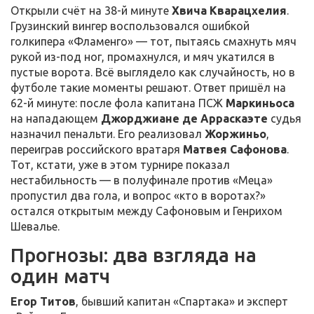
Открыли счёт на 38-й минуте
Хвича Кварацхелия
.
Грузинский вингер воспользовался ошибкой
голкипера «Фламенго» — тот, пытаясь смахнуть мяч
рукой из-под ног, промахнулся, и мяч укатился в
пустые ворота. Всё выглядело как случайность, но в
футболе такие моменты решают. Ответ пришёл на
62-й минуте: после фола капитана ПСЖ
Маркиньоса
на нападающем
Джорджиане де Арраскаэте
судья
назначил пенальти. Его реализовал
Жоржиньо
,
переиграв российского вратаря
Матвея Сафонова
.
Тот, кстати, уже в этом турнире показал
нестабильность — в полуфинале против «Меца»
пропустил два гола, и вопрос «кто в воротах?»
остался открытым между Сафоновым и Генрихом
Шевалье.
Прогнозы: два взгляда на
один матч
Егор Титов
, бывший капитан «Спартака» и эксперт