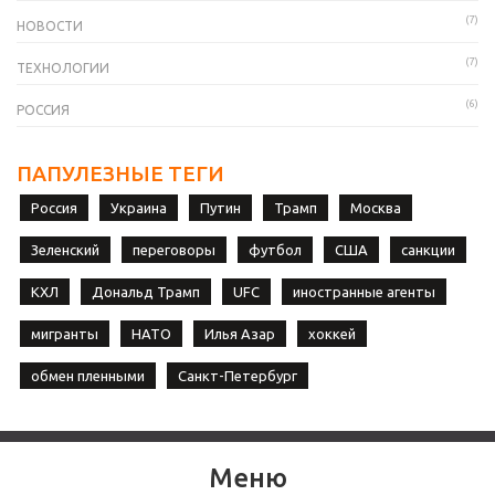
(7)
НОВОСТИ
(7)
ТЕХНОЛОГИИ
(6)
РОССИЯ
ПАПУЛЕЗНЫЕ ТЕГИ
Россия
Украина
Путин
Трамп
Москва
Зеленский
переговоры
футбол
США
санкции
КХЛ
Дональд Трамп
UFC
иностранные агенты
мигранты
НАТО
Илья Азар
хоккей
обмен пленными
Санкт-Петербург
Меню