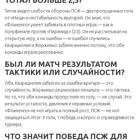
ТОТАЛ БОЛЬШЕ 2,5?
Титов видел слабости обороны ПСЖ — два пропущенных гола
от «Меца» и нестабильность вратарей. Он знал, что
«Фламенго» умеет забивать в плотных играх — как в
полуфинале против «Пирамидс» (2:0). Он не рассчитывал на
открытую игру, а на ошибки — и ошибки случились:
Кварацхелия и Жоржиньо забили именно потому, что обе
команды играли рискованно.
БЫЛ ЛИ МАТЧ РЕЗУЛЬТАТОМ
ТАКТИКИ ИЛИ СЛУЧАЙНОСТИ?
Оба. Кварацхелия забил из-за ошибки вратаря — это
случайность. Жоржиньо реализовал пенальти — это тактика.
Но то, что обе команды пропустили по голу, — не случай. Это
результат усталости, давления и неравных условий.
«Фламенго» не мог играть в полный рост, ПСЖ — не мог
защищаться. Итог: 3 гола, 1 победа, и вопрос о справедливости
турнира.
ЧТО ЗНАЧИТ ПОБЕДА ПСЖ ДЛЯ