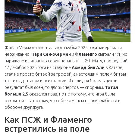
Финал Межконтинентального кубка 2025 года завершился
неожиданно:
Пари Сен-Жермен
и
Фламенго
сыграли 1:1, но
парижане выиграли в серии пенальти — 2:1. Матч, прошедший
17 декабря 2025 года на стадионе
Ахмед бин Али
в Катаре,
стал не просто битвой за трофей, а настоящим полем битвы
тактик, адаптации и психологии. И если для болельщиков
результат был ясен, то для экспертов — спорным.
Тотал
больше 2,5
оказался прав, но не потому, что игра была
открытой — а потому, что обе команды нашли слабости в
обороне друг друга.
Как ПСЖ и Фламенго
встретились на поле