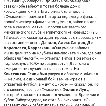
«Рейтинг Букмекеров», до матча рекомендовал
ставку «обе забьют и тотал больше 2,5» с
коэффициентом 2,3. Его логика была проста:
«Фламенго» приехал в Катар за неделю до финала,
прошёл четвертьфинал и полуфинал, забив по два
гола в каждом матче — против неизвестного
мексиканского клуба и египетского «Пирамидс» (2:0
13 декабря). Команда адаптировалась, набрала ритм,
а в составе — опыт:
Данило
,
Алекс Сандро
,
Де
Арраскаэта
,
Карраскаль
. «Они умеют забивать —
мы видели это на Клубном чемпионате мира, где они
обыграли “Челси”», — отметил Титов. При этом он
подчеркнул: «ПСЖ» не защищается. Два гола от
«Меца» — не случайность, а система».
Но
Константин Генич
был уверен в обратном. «Финал
— не лига, а одиночный бой. Там не играют в
открытый футбол, а ждут ошибки», — сказал он. По
его мнению, тренер «Фламенго»
Филипе Луис
,
который только что выиграл чемпионат Бразилии и
Кубок Либертадорес, не стал бы рисковать. «Он
заставит своих ребят играть в тесный, медленный