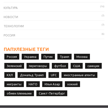
(16)
КУЛЬТУРА
(7)
НОВОСТИ
(7)
ТЕХНОЛОГИИ
(6)
РОССИЯ
ПАПУЛЕЗНЫЕ ТЕГИ
Россия
Украина
Путин
Трамп
Москва
Зеленский
переговоры
футбол
США
санкции
КХЛ
Дональд Трамп
UFC
иностранные агенты
мигранты
НАТО
Илья Азар
хоккей
обмен пленными
Санкт-Петербург