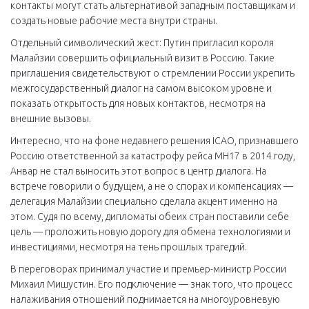
контакты могут стать альтернативой западным поставщикам и
создать новые рабочие места внутри страны.
Отдельный символический жест: Путин пригласил короля
Малайзии совершить официальный визит в Россию. Такие
приглашения свидетельствуют о стремлении России укрепить
межгосударственный диалог на самом высоком уровне и
показать открытость для новых контактов, несмотря на
внешние вызовы.
Интересно, что на фоне недавнего решения ICAO, признавшего
Россию ответственной за катастрофу рейса MH17 в 2014 году,
Анвар не стал выносить этот вопрос в центр диалога. На
встрече говорили о будущем, а не о спорах и компенсациях —
делегация Малайзии специально сделала акцент именно на
этом. Судя по всему, дипломаты обеих стран поставили себе
цель — проложить новую дорогу для обмена технологиями и
инвестициями, несмотря на тень прошлых трагедий.
В переговорах принимал участие и премьер-министр России
Михаил Мишустин. Его подключение — знак того, что процесс
налаживания отношений поднимается на многоуровневую