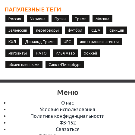
ПАПУЛЕЗНЫЕ ТЕГИ
Россия
Украина
Путин
Трамп
Москва
Зеленский
переговоры
футбол
США
санкции
КХЛ
Дональд Трамп
UFC
иностранные агенты
мигранты
НАТО
Илья Азар
хоккей
обмен пленными
Санкт-Петербург
Меню
О нас
Условия использования
Политика конфиденциальности
ФЗ-152
Связаться