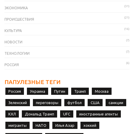
(31)
ЭКОНОМИКА
(21)
ПРОИСШЕСТВИЯ
(16)
КУЛЬТУРА
(7)
НОВОСТИ
(7)
ТЕХНОЛОГИИ
(6)
РОССИЯ
ПАПУЛЕЗНЫЕ ТЕГИ
Россия
Украина
Путин
Трамп
Москва
Зеленский
переговоры
футбол
США
санкции
КХЛ
Дональд Трамп
UFC
иностранные агенты
мигранты
НАТО
Илья Азар
хоккей