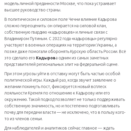
модель личной преданности Москве, что пока устраивает
высшее руководство страны.
В политическом и силовом поле Чечни влияние Кадырова
сложно переоценить: он опирается на силовой клан,
собственную гвардию «кадыровцев» и личные связи с
Владимиром Путиным. С 2022 года «кадыровцы» регулярно
участвуют в военных операциях на территории Украины, а
позже даже помогали оборонять Курскую область России. Всё
это сделало его
Кадыров
а одним из самых заметных
представителей региональных элит на федеральной сцене.
При этом угрозы уйти в отставку могут быть частью особой
политической игры. Каждый раз, когда звучит заявление о
желании покинуть пост, фиксируется новый всплеск
лояльности Кремля по отношению к Кадырову или его
окружению. Такой подход позволяет не только поддерживать
собственную значимость, но и постепенно подготавливать
почву для передачи власти — не исключено, что в пользу кого-
то из членов семьи.
Для наблюдателей и аналитиков сейчас главное — ждать