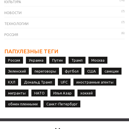
(16)
КУЛЬТУРА
(7)
НОВОСТИ
(7)
ТЕХНОЛОГИИ
(6)
РОССИЯ
ПАПУЛЕЗНЫЕ ТЕГИ
Россия
Украина
Путин
Трамп
Москва
Зеленский
переговоры
футбол
США
санкции
КХЛ
Дональд Трамп
UFC
иностранные агенты
мигранты
НАТО
Илья Азар
хоккей
обмен пленными
Санкт-Петербург