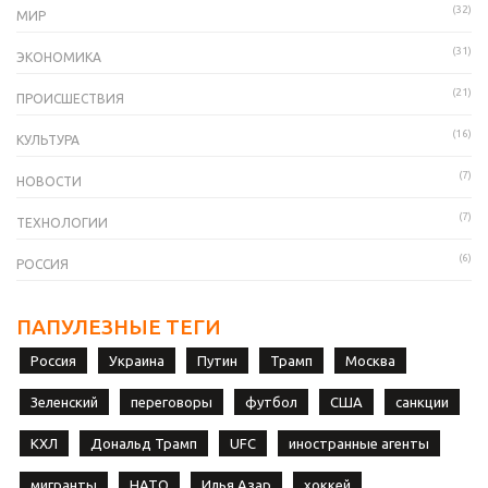
(32)
МИР
(31)
ЭКОНОМИКА
(21)
ПРОИСШЕСТВИЯ
(16)
КУЛЬТУРА
(7)
НОВОСТИ
(7)
ТЕХНОЛОГИИ
(6)
РОССИЯ
ПАПУЛЕЗНЫЕ ТЕГИ
Россия
Украина
Путин
Трамп
Москва
Зеленский
переговоры
футбол
США
санкции
КХЛ
Дональд Трамп
UFC
иностранные агенты
мигранты
НАТО
Илья Азар
хоккей