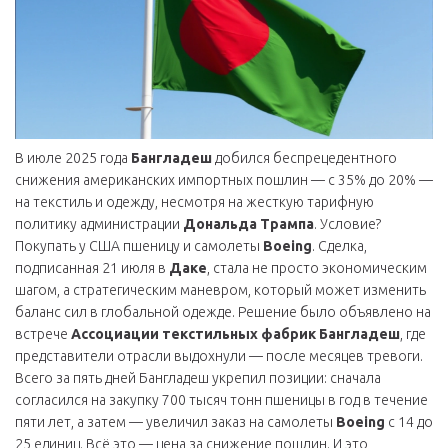
В июле 2025 года
Бангладеш
добился беспрецедентного
снижения американских импортных пошлин — с 35% до 20% —
на текстиль и одежду, несмотря на жесткую тарифную
политику администрации
Дональда Трампа
. Условие?
Покупать у США пшеницу и самолеты
Boeing
. Сделка,
подписанная 21 июля в
Даке
, стала не просто экономическим
шагом, а стратегическим маневром, который может изменить
баланс сил в глобальной одежде. Решение было объявлено на
встрече
Ассоциации текстильных фабрик Бангладеш
, где
представители отрасли выдохнули — после месяцев тревоги.
Всего за пять дней Бангладеш укрепил позиции: сначала
согласился на закупку 700 тысяч тонн пшеницы в год в течение
пяти лет, а затем — увеличил заказ на самолеты
Boeing
с 14 до
25 единиц. Всё это — цена за снижение пошлин. И это