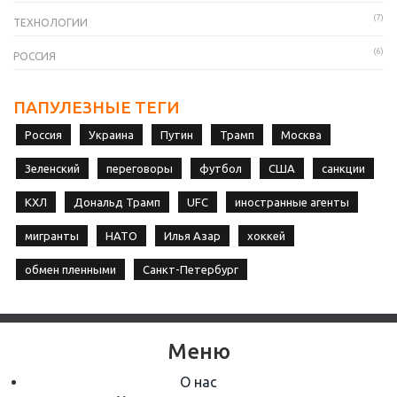
(7)
ТЕХНОЛОГИИ
(6)
РОССИЯ
ПАПУЛЕЗНЫЕ ТЕГИ
Россия
Украина
Путин
Трамп
Москва
Зеленский
переговоры
футбол
США
санкции
КХЛ
Дональд Трамп
UFC
иностранные агенты
мигранты
НАТО
Илья Азар
хоккей
обмен пленными
Санкт-Петербург
Меню
О нас