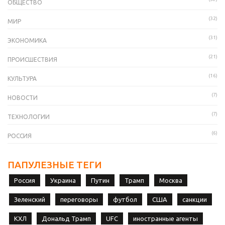
ОБЩЕСТВО
(32)
МИР
(31)
ЭКОНОМИКА
(21)
ПРОИСШЕСТВИЯ
(16)
КУЛЬТУРА
(7)
НОВОСТИ
(7)
ТЕХНОЛОГИИ
(6)
РОССИЯ
ПАПУЛЕЗНЫЕ ТЕГИ
Россия
Украина
Путин
Трамп
Москва
Зеленский
переговоры
футбол
США
санкции
КХЛ
Дональд Трамп
UFC
иностранные агенты