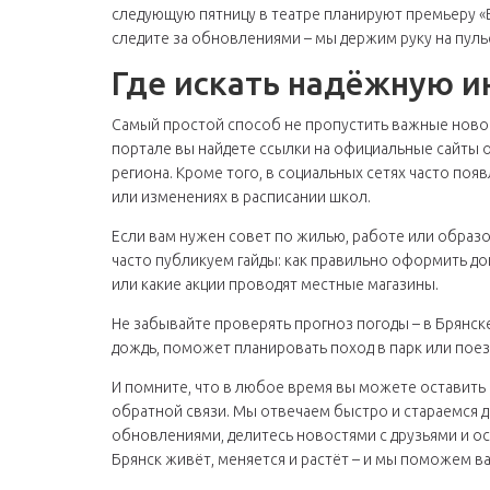
следующую пятницу в театре планируют премьеру «В
следите за обновлениями – мы держим руку на пуль
Где искать надёжную и
Самый простой способ не пропустить важные новос
портале вы найдете ссылки на официальные сайты 
региона. Кроме того, в социальных сетях часто по
или изменениях в расписании школ.
Если вам нужен совет по жилью, работе или образ
часто публикуем гайды: как правильно оформить до
или какие акции проводят местные магазины.
Не забывайте проверять прогноз погоды – в Брянске
дождь, поможет планировать поход в парк или поезд
И помните, что в любое время вы можете оставить
обратной связи. Мы отвечаем быстро и стараемся 
обновлениями, делитесь новостями с друзьями и ост
Брянск живёт, меняется и растёт – и мы поможем ва