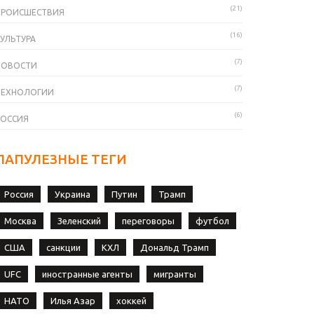
(21)
ПРОИСШЕСТВИЯ
(16)
УЛЬТУРА
(7)
НОВОСТИ
(7)
ТЕХНОЛОГИИ
(6)
РОССИЯ
ПАПУЛЕЗНЫЕ ТЕГИ
Россия
Украина
Путин
Трамп
Москва
Зеленский
переговоры
футбол
США
санкции
КХЛ
Дональд Трамп
UFC
иностранные агенты
мигранты
НАТО
Илья Азар
хоккей