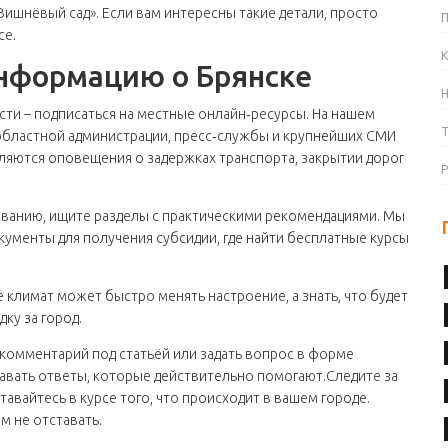
ишнёвый сад». Если вам интересны такие детали, просто
се.
К
нформацию о Брянске
ти – подписаться на местные онлайн‑ресурсы. На нашем
областной администрации, пресс‑службы и крупнейших СМИ
являются оповещения о задержках транспорта, закрытии дорог
ованию, ищите разделы с практическими рекомендациями. Мы
кументы для получения субсидии, где найти бесплатные курсы
 климат может быстро менять настроение, а знать, что будет
ку за город.
 комментарий под статьёй или задать вопрос в форме
давать ответы, которые действительно помогают.Следите за
авайтесь в курсе того, что происходит в вашем городе.
м не отставать.