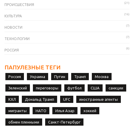
(21)
ПРОИСШЕСТВИЯ
(16)
КУЛЬТУРА
(7)
НОВОСТИ
(7)
ТЕХНОЛОГИИ
(6)
РОССИЯ
ПАПУЛЕЗНЫЕ ТЕГИ
Россия
Украина
Путин
Трамп
Москва
Зеленский
переговоры
футбол
США
санкции
КХЛ
Дональд Трамп
UFC
иностранные агенты
мигранты
НАТО
Илья Азар
хоккей
обмен пленными
Санкт-Петербург