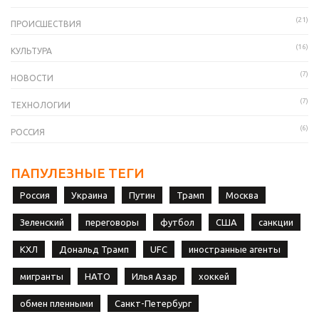
(21)
ПРОИСШЕСТВИЯ
(16)
КУЛЬТУРА
(7)
НОВОСТИ
(7)
ТЕХНОЛОГИИ
(6)
РОССИЯ
ПАПУЛЕЗНЫЕ ТЕГИ
Россия
Украина
Путин
Трамп
Москва
Зеленский
переговоры
футбол
США
санкции
КХЛ
Дональд Трамп
UFC
иностранные агенты
мигранты
НАТО
Илья Азар
хоккей
обмен пленными
Санкт-Петербург