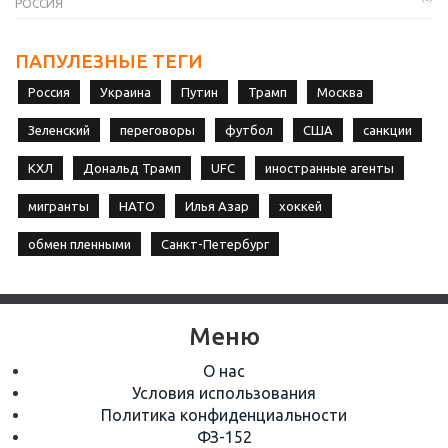
РОССИЯ
ПАПУЛЕЗНЫЕ ТЕГИ
Россия
Украина
Путин
Трамп
Москва
Зеленский
переговоры
футбол
США
санкции
КХЛ
Дональд Трамп
UFC
иностранные агенты
мигранты
НАТО
Илья Азар
хоккей
обмен пленными
Санкт-Петербург
Меню
О нас
Условия использования
Политика конфиденциальности
ФЗ-152