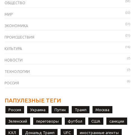
(58)
ОБЩЕСТВО
(32)
МИР
(31)
ЭКОНОМИКА
(21)
ПРОИСШЕСТВИЯ
(16)
КУЛЬТУРА
(7)
НОВОСТИ
(7)
ТЕХНОЛОГИИ
(6)
РОССИЯ
ПАПУЛЕЗНЫЕ ТЕГИ
Россия
Украина
Путин
Трамп
Москва
Зеленский
переговоры
футбол
США
санкции
КХЛ
Дональд Трамп
UFC
иностранные агенты