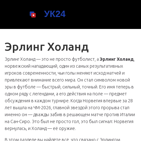
Эрлинг Холанд
Эрлинг Холанд — это не просто футболист, а
Эрлинг Холанд
,
норвежский нападающий, один из самых результативных
игроков современности, чьи голы меняют исход матчей и
привлекают внимание всего мира
. Он стал символом новой
эры в футболе — быстрый, сильный, точный. Его имя теперь в
одном ряду с легендами, а его действия на поле — предмет
обсуждения в каждом турнире.
Когда Норвегия впервые за 28
лет вышла на ЧМ-2026, главной звездой этого прорыва стал
именно он — дважды забив в решающем матче против Италии
на Сан-Сиро. Это был не просто гол, это был сигнал: Норвегия
вернулась, и Холанд — её оружие.
В этом разделе вы найдёте всё, что связано с Эрлингом