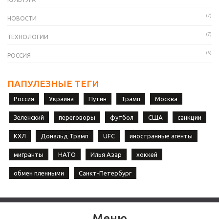
(7)
НОВОСТИ
(7)
ТЕХНОЛОГИИ
(6)
РОССИЯ
ПАПУЛЕЗНЫЕ ТЕГИ
Россия
Украина
Путин
Трамп
Москва
Зеленский
переговоры
футбол
США
санкции
КХЛ
Дональд Трамп
UFC
иностранные агенты
мигранты
НАТО
Илья Азар
хоккей
обмен пленными
Санкт-Петербург
Меню