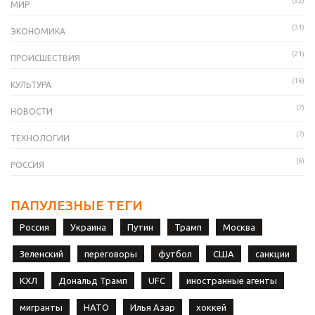
(32)
МИР
(31)
ЭКОНОМИКА
(21)
ПРОИСШЕСТВИЯ
(16)
КУЛЬТУРА
(7)
НОВОСТИ
(7)
ТЕХНОЛОГИИ
(6)
РОССИЯ
ПАПУЛЕЗНЫЕ ТЕГИ
Россия
Украина
Путин
Трамп
Москва
Зеленский
переговоры
футбол
США
санкции
КХЛ
Дональд Трамп
UFC
иностранные агенты
мигранты
НАТО
Илья Азар
хоккей