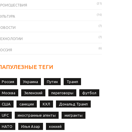
(21)
ПРОИСШЕСТВИЯ
(16)
УЛЬТУРА
(7)
НОВОСТИ
(7)
ТЕХНОЛОГИИ
(6)
РОССИЯ
ПАПУЛЕЗНЫЕ ТЕГИ
Россия
Украина
Путин
Трамп
Москва
Зеленский
переговоры
футбол
США
санкции
КХЛ
Дональд Трамп
UFC
иностранные агенты
мигранты
НАТО
Илья Азар
хоккей