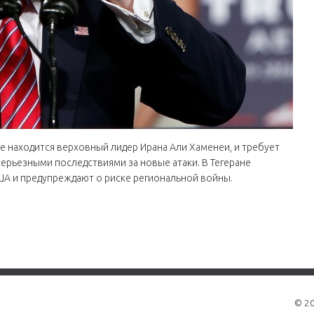
де находится верховный лидер Ирана Али Хаменеи, и требует
серьезными последствиями за новые атаки. В Тегеране
ША и предупреждают о риске региональной войны.
© 2