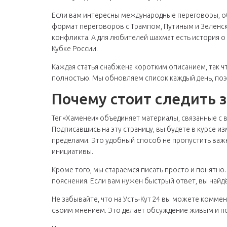
Если вам интересны международные переговоры, о
формат переговоров с Трампом, Путиным и Зеленс
конфликта. А для любителей шахмат есть история о
Кубке России.
Каждая статья снабжена коротким описанием, так чт
полностью. Мы обновляем список каждый день, поэ
Почему стоит следить 
Тег «Хаменеи» объединяет материалы, связанные с 
Подписавшись на эту страницу, вы будете в курсе из
пределами. Это удобный способ не пропустить важ
инициативы.
Кроме того, мы стараемся писать просто и понятно
пояснения. Если вам нужен быстрый ответ, вы найдё
Не забывайте, что на Усть‑Кут 24 вы можете комме
своим мнением. Это делает обсуждение живым и по