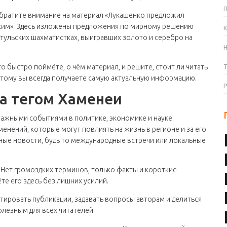
братите внимание на материал «Лукашенко предложил
ким». Здесь изложены предложения по мирному решению
К
 тульских шахматистках, выигравших золото и серебро на
о быстро поймёте, о чём материал, и решите, стоит ли читать
тому вы всегда получаете самую актуальную информацию.
за тегом Хаменеи
важными событиями в политике, экономике и науке.
менений, которые могут повлиять на жизнь в регионе и за его
ные новости, будь то международные встречи или локальные
. Нет громоздких терминов, только факты и короткие
те его здесь без лишних усилий.
нтировать публикации, задавать вопросы авторам и делиться
лезным для всех читателей.