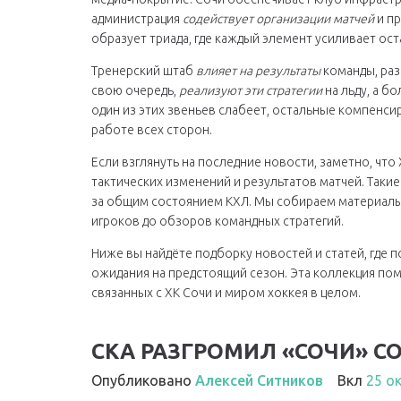
администрация
содействует организации матчей
и пр
образует триада, где каждый элемент усиливает ост
Тренерский штаб
влияет на результаты
команды, раз
свою очередь,
реализуют эти стратегии
на льду, а б
один из этих звеньев слабеет, остальные компенси
работе всех сторон.
Если взглянуть на последние новости, заметно, что
тактических изменений и результатов матчей. Такие
за общим состоянием КХЛ. Мы собираем материалы
игроков до обзоров командных стратегий.
Ниже вы найдёте подборку новостей и статей, где 
ожидания на предстоящий сезон. Эта коллекция пом
связанных с ХК Сочи и миром хоккея в целом.
СКА РАЗГРОМИЛ «СОЧИ» СО
Опубликовано
Алексей Ситников
Вкл
25 о