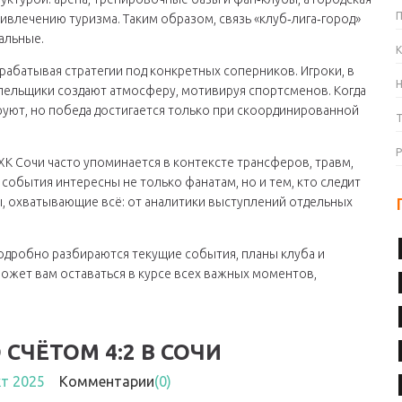
ивлечению туризма. Таким образом, связь «клуб‑лига‑город»
альные.
К
рабатывая стратегии под конкретных соперников. Игроки, в
олельщики создают атмосферу, мотивируя спортсменов. Когда
руют, но победа достигается только при скоординированной
 ХК Сочи часто упоминается в контексте трансферов, травм,
 события интересны не только фанатам, но и тем, кто следит
, охватывающие всё: от аналитики выступлений отдельных
подробно разбираются текущие события, планы клуба и
ожет вам оставаться в курсе всех важных моментов,
 СЧЁТОМ 4:2 В СОЧИ
кт 2025
Комментарии
(0)