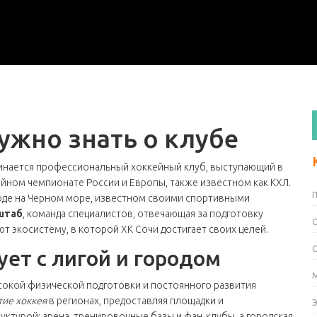
нужно знать о клубе
минается профессиональный хоккейный клуб, выступающий в
ейном чемпионате России и Европы
, также известном как
КХЛ
.
оде на Черном море, известном своими спортивными
штаб
,
команда специалистов, отвечающая за подготовку
ют экосистему, в которой ХК Сочи достигает своих целей.
ет с лигой и городом
ысокой физической подготовки и постоянного развития
тие хоккея
в регионах, предоставляя площадки и
ктурой: арена, тренировочные базы и фан‑клубы, а городская