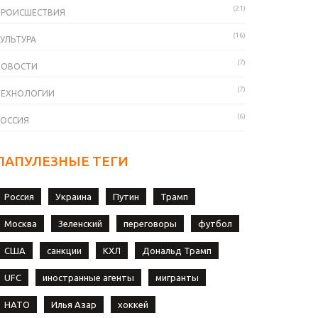
(21)
ПРОИСШЕСТВИЯ
(16)
УЛЬТУРА
(7)
НОВОСТИ
(7)
ТЕХНОЛОГИИ
(6)
РОССИЯ
ПАПУЛЕЗНЫЕ ТЕГИ
Россия
Украина
Путин
Трамп
Москва
Зеленский
переговоры
футбол
США
санкции
КХЛ
Дональд Трамп
UFC
иностранные агенты
мигранты
НАТО
Илья Азар
хоккей