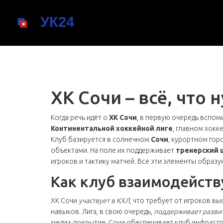
ХК Сочи – всё, что 
Когда речь идёт о
ХК Сочи
, в первую очередь вспо
Континентальной хоккейной лиге
,
главном хокк
Клуб базируется в солнечном
Сочи
,
курортном гор
объектами
. На поле их поддерживает
тренерский 
игроков и тактику матчей
. Все эти элементы образу
Как клуб взаимодейству
ХК Сочи
участвует в КХЛ
, что требует от игроков в
навыков. Лига, в свою очередь,
поддерживает разви
медиа‑покрытие. Сочи обеспечивает клуб инфрастру