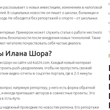
ан рассказывает о новых инвестициях, изменениях в налоговой
ей. В социальных новостях он пишет о школах, больницах и
К
рода. Не обходится без репортажей о спорте – от школьных
интервью. Примером может служить статья о работе местного
овень безопасности после внедрения новых технологий. Такие
ют читателю почувствовать себя частью диалога.
ы Илана Шора?
ан Шор» на сайте ust-kut24.com. Каждый новый материал
строить push‑уведомления, чтобы не пропустить свежий
ткие видео‑отчеты в соцсетях портала, где в 2‑3 минуты
ть вопрос напрямую репортеру, у него есть форма обратной
л, и иногда приглашает авторов в совместные проекты. Это
в Усть‑Куте.
ваш надёжный проводник по новостям региона. Его репортажи