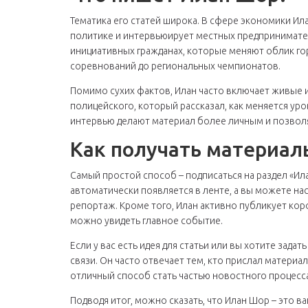
Тематика его статей широка. В сфере экономики Ил
политике и интервьюирует местных предпринимател
инициативных гражданах, которые меняют облик го
соревнований до региональных чемпионатов.
Помимо сухих фактов, Илан часто включает живые 
полицейского, который рассказал, как меняется ур
интервью делают материал более личным и позволя
Как получать материал
Самый простой способ – подписаться на раздел «Ил
автоматически появляется в ленте, а вы можете на
репортаж. Кроме того, Илан активно публикует коро
можно увидеть главное событие.
Если у вас есть идея для статьи или вы хотите зада
связи. Он часто отвечает тем, кто прислал материа
отличный способ стать частью новостного процесса 
Подводя итог, можно сказать, что Илан Шор – это 