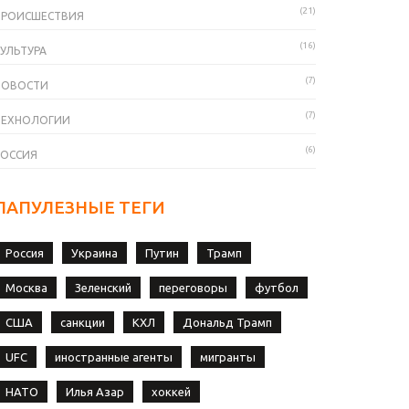
(21)
ПРОИСШЕСТВИЯ
(16)
УЛЬТУРА
(7)
НОВОСТИ
(7)
ТЕХНОЛОГИИ
(6)
РОССИЯ
ПАПУЛЕЗНЫЕ ТЕГИ
Россия
Украина
Путин
Трамп
Москва
Зеленский
переговоры
футбол
США
санкции
КХЛ
Дональд Трамп
UFC
иностранные агенты
мигранты
НАТО
Илья Азар
хоккей