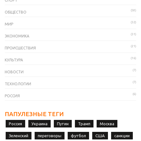
СПОРТ
(58)
ОБЩЕСТВО
(32)
МИР
(31)
ЭКОНОМИКА
(21)
ПРОИСШЕСТВИЯ
(16)
КУЛЬТУРА
(7)
НОВОСТИ
(7)
ТЕХНОЛОГИИ
(6)
РОССИЯ
ПАПУЛЕЗНЫЕ ТЕГИ
Россия
Украина
Путин
Трамп
Москва
Зеленский
переговоры
футбол
США
санкции