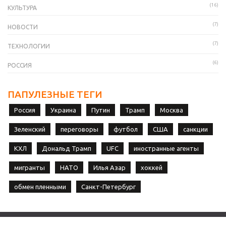
(16)
КУЛЬТУРА
(7)
НОВОСТИ
(7)
ТЕХНОЛОГИИ
(6)
РОССИЯ
ПАПУЛЕЗНЫЕ ТЕГИ
Россия
Украина
Путин
Трамп
Москва
Зеленский
переговоры
футбол
США
санкции
КХЛ
Дональд Трамп
UFC
иностранные агенты
мигранты
НАТО
Илья Азар
хоккей
обмен пленными
Санкт-Петербург