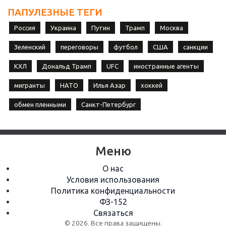
ПАПУЛЕЗНЫЕ ТЕГИ
Россия
Украина
Путин
Трамп
Москва
Зеленский
переговоры
футбол
США
санкции
КХЛ
Дональд Трамп
UFC
иностранные агенты
мигранты
НАТО
Илья Азар
хоккей
обмен пленными
Санкт-Петербург
Меню
О нас
Условия использования
Политика конфиденциальности
ФЗ-152
Связаться
© 2026. Все права защищены.