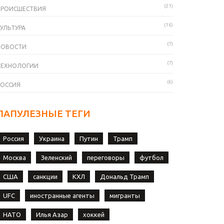
(21)
ПРОИСШЕСТВИЯ
(16)
УЛЬТУРА
(7)
НОВОСТИ
(7)
ТЕХНОЛОГИИ
(6)
РОССИЯ
ПАПУЛЕЗНЫЕ ТЕГИ
Россия
Украина
Путин
Трамп
Москва
Зеленский
переговоры
футбол
США
санкции
КХЛ
Дональд Трамп
UFC
иностранные агенты
мигранты
НАТО
Илья Азар
хоккей