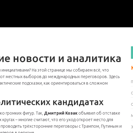
е новости и аналитика
 инициативами? На этой странице мы собираем всё, что
: от местных выборов до международных переговоров. Здесь
актические подсказки, как ориентироваться в сложном
олитических кандидатах
о громких фигур. Так,
Дмитрий Козак
объявил об отставке
 кругах – многие считают, что его уход откроет место для
проводить трёхсторонние переговоры с Трампом, Путиным и
идеров в регионе.