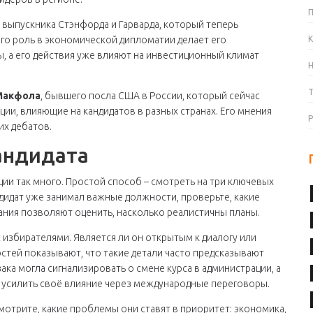
 выпускника Стэнфорда и Гарварда, который теперь
го роль в экономической дипломатии делает его
К
, а его действия уже влияют на инвестиционный климат
Макфола
, бывшего посла США в России, который сейчас
ии, влияющие на кандидатов в разных странах. Его мнения
их дебатов.
кандидата
ции так много. Простой способ – смотреть на три ключевых
ндидат уже занимал важные должности, проверьте, какие
ания позволяют оценить, насколько реалистичны планы.
 избирателями. Является ли он открытым к диалогу или
стей показывают, что такие детали часто предсказывают
ка могла сигнализировать о смене курса в администрации, а
 усилить своё влияние через международные переговоры.
мотрите, какие проблемы они ставят в приоритет: экономика,