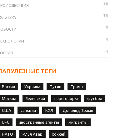
(21)
ПРОИСШЕСТВИЯ
(16)
УЛЬТУРА
(7)
НОВОСТИ
(7)
ТЕХНОЛОГИИ
(6)
РОССИЯ
ПАПУЛЕЗНЫЕ ТЕГИ
Россия
Украина
Путин
Трамп
Москва
Зеленский
переговоры
футбол
США
санкции
КХЛ
Дональд Трамп
UFC
иностранные агенты
мигранты
НАТО
Илья Азар
хоккей