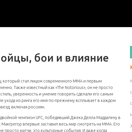
бойцы, бои и влияние
ц, который стал лицом современного ММА и первым
еменно
. Также известный как
«The Notorious»
, он не просто
 стиль, уверенность и умение говорить сделали его самым
 ухода из ринга его имя по-прежнему всплывает в каждом
везд, включая россиян.
двойной чемпион UFC, победивший Джека Делла Маддалену в
 Макгрегор впервые заставил весь мир смотреть на ММА. Его
е просто матчи, это культурные события. И даже когда