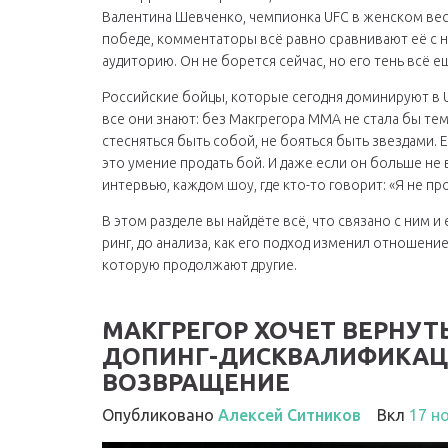
Валентина Шевченко
,
чемпионка UFC в женском вес
победе, комментаторы всё равно сравнивают её с н
аудиторию. Он не борется сейчас, но его тень всё 
Российские бойцы, которые сегодня доминируют в U
все они знают: без Макгрегора ММА не стала бы тем,
стесняться быть собой, не бояться быть звездами. Е
это умение продать бой. И даже если он больше не 
интервью, каждом шоу, где кто-то говорит: «Я не пр
В этом разделе вы найдёте всё, что связано с ним и 
ринг, до анализа, как его подход изменил отношение
которую продолжают другие.
МАКГРЕГОР ХОЧЕТ ВЕРНУТЬС
ДОПИНГ-ДИСКВАЛИФИКАЦИ
ВОЗВРАЩЕНИЕ
Опубликовано
Алексей Ситников
Вкл
17 н