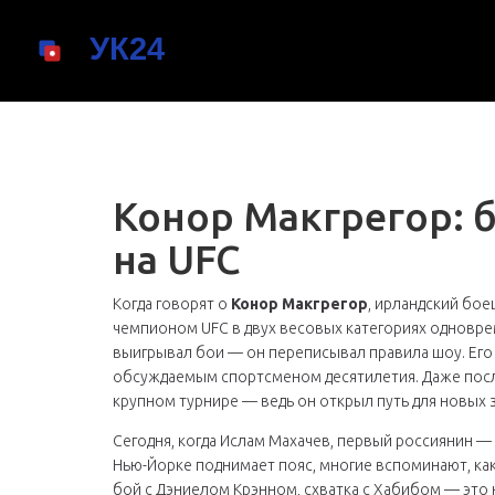
Конор Макгрегор: 
на UFC
Когда говорят о
Конор Макгрегор
,
ирландский бое
чемпионом UFC в двух весовых категориях одновр
выигрывал бои — он переписывал правила шоу.
Его
обсуждаемым спортсменом десятилетия. Даже после
крупном турнире — ведь он открыл путь для новых з
Сегодня, когда
Ислам Махачев
,
первый россиянин — 
Нью-Йорке
поднимает пояс, многие вспоминают, как
бой с Дэниелом Крэнном, схватка с Хабибом — это н