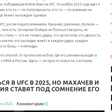
е, победившая Вейли Жанг на UFC 16 ноября 2025 года
идет к
им: кто-то — по популярности, кто-то — по влиянию на
К
ещё лежит на каждом турнире.
FC, росли под его влиянием. Махачев, Шевченко, Волков —
 чем есть. Он научил бойцов не бояться говорить, не
го стиль — это не только удары, это артистизм, это дерзость,
в клетке, его наследие живёт в каждом ударе, каждом
осто боец — я легенда».
его эпохой: от прогнозов на бои, где его ученики выходят в
 к ММА в России. Здесь — не просто новости, а история,
Я В UFC В 2025, НО МАХАЧЕВ И
Я СТАВЯТ ПОД СОМНЕНИЕ ЕГО
оя 2025
Комментарии
(0)