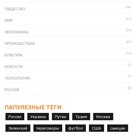
(58)
ОБЩЕСТВО
(32)
МИР
(31)
ЭКОНОМИКА
(21)
ПРОИСШЕСТВИЯ
(16)
КУЛЬТУРА
(7)
НОВОСТИ
(7)
ТЕХНОЛОГИИ
(6)
РОССИЯ
ПАПУЛЕЗНЫЕ ТЕГИ
Россия
Украина
Путин
Трамп
Москва
Зеленский
переговоры
футбол
США
санкции