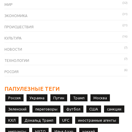
(32)
МИР
(31)
ЭКОНОМИКА
(21)
ПРОИСШЕСТВИЯ
(16)
КУЛЬТУРА
(7)
НОВОСТИ
(7)
ТЕХНОЛОГИИ
(6)
РОССИЯ
ПАПУЛЕЗНЫЕ ТЕГИ
Россия
Украина
Путин
Трамп
Москва
Зеленский
переговоры
футбол
США
санкции
КХЛ
Дональд Трамп
UFC
иностранные агенты
мигранты
НАТО
Илья Азар
хоккей