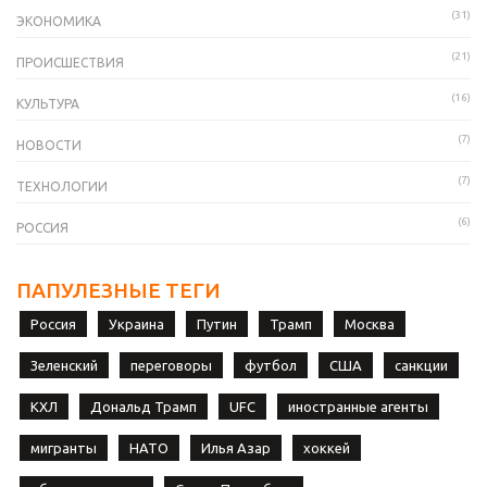
(31)
ЭКОНОМИКА
(21)
ПРОИСШЕСТВИЯ
(16)
КУЛЬТУРА
(7)
НОВОСТИ
(7)
ТЕХНОЛОГИИ
(6)
РОССИЯ
ПАПУЛЕЗНЫЕ ТЕГИ
Россия
Украина
Путин
Трамп
Москва
Зеленский
переговоры
футбол
США
санкции
КХЛ
Дональд Трамп
UFC
иностранные агенты
мигранты
НАТО
Илья Азар
хоккей