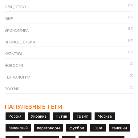
(58)
ОБЩЕСТВО
(32)
МИР
(31)
ЭКОНОМИКА
(21)
ПРОИСШЕСТВИЯ
(16)
КУЛЬТУРА
(7)
НОВОСТИ
(7)
ТЕХНОЛОГИИ
(6)
РОССИЯ
ПАПУЛЕЗНЫЕ ТЕГИ
Россия
Украина
Путин
Трамп
Москва
Зеленский
переговоры
футбол
США
санкции