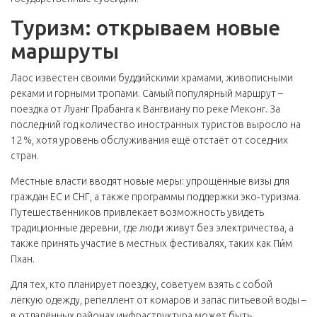
Туризм: открываем новые
маршруты
Лаос известен своими буддийскими храмами, живописными
реками и горными тропами. Самый популярный маршрут –
поездка от Луанг Прабанга к Вангвиану по реке Меконг. За
последний год количество иностранных туристов выросло на
12 %, хотя уровень обслуживания ещё отстаёт от соседних
стран.
Местные власти вводят новые меры: упрощённые визы для
граждан ЕС и СНГ, а также программы поддержки эко‑туризма.
Путешественников привлекает возможность увидеть
традиционные деревни, где люди живут без электричества, а
также принять участие в местных фестивалях, таких как Пи́м
Пхан.
Для тех, кто планирует поездку, советуем взять с собой
лёгкую одежду, репеллент от комаров и запас питьевой воды –
в отдалённых районах инфраструктура может быть