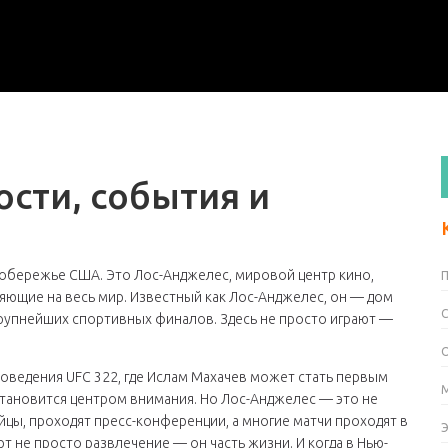
ости, события и
 побережье США. Это
Лос-Анджелес
,
мировой центр кино,
ияющие на весь мир
. Известный как
Лос-Анджелес
, он — дом
крупнейших спортивных финалов. Здесь не просто играют —
оведения UFC 322, где Ислам Махачев может стать первым
тановится центром внимания. Но Лос-Анджелес — это не
цы, проходят пресс-конференции, а многие матчи проходят в
порт не просто развлечение — он часть жизни. И когда в Нью-