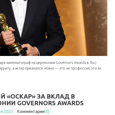
ад в кинематограф на церемонии Governors Awards в Лос-
риту, а актер признался: «Кино — это не профессия, это я».
Й «ОСКАР» ЗА ВКЛАД В
ОНИИ GOVERNORS AWARDS
оя 2025
Комментарии
(0)