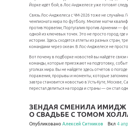
Йорке идёт бой, в Лос-Анджелесе уже готовят сле
Связь Лос-Анджелеса с ЧМ-2026 тоже не случайна. 
чемпионата мира по футболу. Многие матчи квалиф
против Норвегии, Португалия против Армении — фо
одной из ключевых точек. Это не просто город, где и
истории. Здесь сходятся атлеты из разных стран, т
командами через океан. В Лос-Анджелесе не просто
Вот почему в подборке новостей вы найдёте связи 
команды, которые приезжают на подготовку, событи
уголках мира. Вы не найдёте здесь отчётов о погод
поражения, прорывы и моменты, которые запоминаю
завтра становится новостью в Усть-Куте, Москве, С
перестал делиться на города и страны — он стал од
ЗЕНДАЯ СМЕНИЛА ИМИДЖ 
О СВАДЬБЕ С ТОМОМ ХОЛ
Опубликовано
Алексей Ситников
Вкл
4 ап