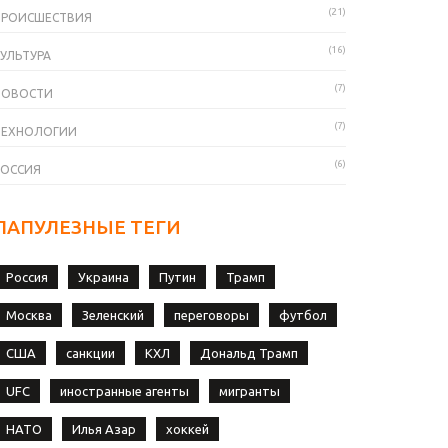
(21)
ПРОИСШЕСТВИЯ
(16)
УЛЬТУРА
(7)
НОВОСТИ
(7)
ТЕХНОЛОГИИ
(6)
РОССИЯ
ПАПУЛЕЗНЫЕ ТЕГИ
Россия
Украина
Путин
Трамп
Москва
Зеленский
переговоры
футбол
США
санкции
КХЛ
Дональд Трамп
UFC
иностранные агенты
мигранты
НАТО
Илья Азар
хоккей