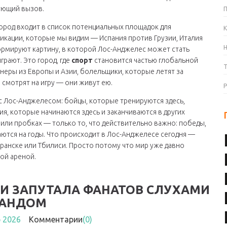
дующий вызов.
Город входит в список потенциальных площадок для
К
икации, которые мы видим — Испания против Грузии, Италия
рмируют картину, в которой Лос-Анджелес может стать
грают. Это город, где
спорт
становится частью глобальной
ренеры из Европы и Азии, болельщики, которые летят за
 смотрят на игру — они живут ею.
с Лос-Анджелесом: бойцы, которые тренируются здесь,
я, которые начинаются здесь и заканчиваются в других
е или пробках — только то, что действительно важно: победы,
тся на годы. Что происходит в Лос-Анджелесе сегодня —
аранске или Тбилиси. Просто потому что мир уже давно
ной ареной.
И ЗАПУТАЛА ФАНАТОВ СЛУХАМИ
ЛАНДОМ
р 2026
Комментарии
(0)