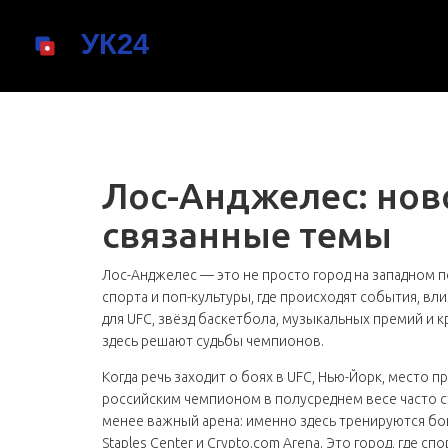
Лос-Анджелес: нов
связанные темы
Лос-Анджелес — это не просто город на западном
спорта и поп-культуры, где происходят события, вл
для UFC, звёзд баскетбола, музыкальных премий и 
здесь решают судьбы чемпионов.
Когда речь заходит о боях в UFC,
Нью-Йорк
,
место пр
российским чемпионом в полусреднем весе
часто с
менее важный арена: именно здесь тренируются бой
Staples Center и Crypto.com Arena. Это город, где с