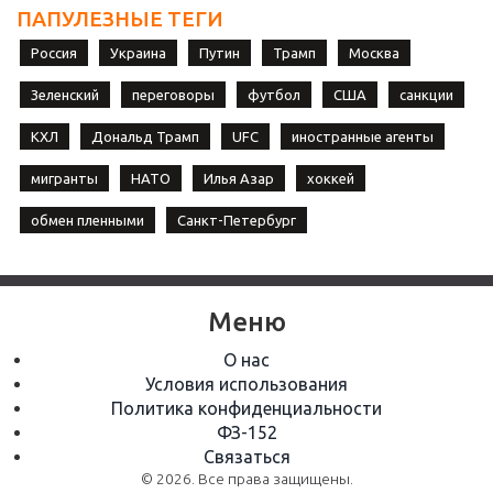
ПАПУЛЕЗНЫЕ ТЕГИ
Россия
Украина
Путин
Трамп
Москва
Зеленский
переговоры
футбол
США
санкции
КХЛ
Дональд Трамп
UFC
иностранные агенты
мигранты
НАТО
Илья Азар
хоккей
обмен пленными
Санкт-Петербург
Меню
О нас
Условия использования
Политика конфиденциальности
ФЗ-152
Связаться
© 2026. Все права защищены.