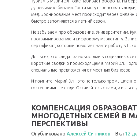
Туризм в Марий Эл тоже набирает обороты. На бер
душевыми кабинами. Гости могут арендовать лодки,
мед. Бронирование мест происходит через онлайн‑с
быстро заполняются в летний сезон.
Не забываем про образование. Университет им. Ку
программированию и цифровому маркетингу. Запис
сертификат, который помогает найти работу в IT‑ко
Для всех, кто следит за новостями в социальных сет
короткие сводки о происходящем в Марий Эл. Подп
специальные предложения от местных бизнесов.
И помните: Марий Эл – это не только промышленност
гостеприимные люди. Оставайтесь с нами, и вы всег
КОМПЕНСАЦИЯ ОБРАЗОВАТ
МНОГОДЕТНЫХ СЕМЕЙ В М
ПЕРСПЕКТИВЫ
Опубликовано
Алексей Ситников
Вкл
12 д