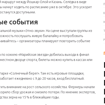
 маршрут между Йошкар-Олой и Казань. Селёдка в виде
ы начнут ходить по расписанию уже в октябре. Это ускорит
 останутся доступными.
К
ые события
альной музыки «Этно‑звуки». На сцене выступали группы из
зможность послушать живую балалайку и попробовать
траивайтесь – организаторы планируют повторить событие
 по хоккею «Марийская звезда» добилась выхода в финал
 местном дворце спорта, билеты можно купить в кассах или
 парке «Солнечный берег». Там есть игровые площадки,
аботает ежедневно с 9 до 20 часов, вход бесплатный.
тить внимание на рост сельского хозяйства. Фермеры начали
корило сбор урожая и снизило потери. По мнению экспертов,
ства зерна на 15 % в ближайшие годы.