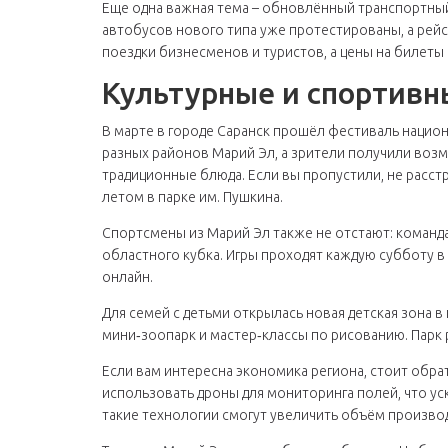
Еще одна важная тема – обновлённый транспортный
автобусов нового типа уже протестированы, а рейс
поездки бизнесменов и туристов, а цены на билеты
Культурные и спортивн
В марте в городе Саранск прошёл фестиваль национ
разных районов Марий Эл, а зрители получили во
традиционные блюда. Если вы пропустили, не расс
летом в парке им. Пушкина.
Спортсмены из Марий Эл также не отстают: команда
областного кубка. Игры проходят каждую субботу в
онлайн.
Для семей с детьми открылась новая детская зона в
мини‑зоопарк и мастер‑классы по рисованию. Парк р
Если вам интересна экономика региона, стоит обра
использовать дроны для мониторинга полей, что ус
такие технологии смогут увеличить объём производ