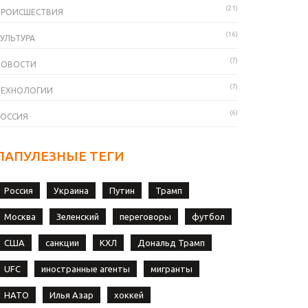
(21)
ПРОИСШЕСТВИЯ
(16)
УЛЬТУРА
(7)
НОВОСТИ
(7)
ТЕХНОЛОГИИ
(6)
РОССИЯ
ПАПУЛЕЗНЫЕ ТЕГИ
Россия
Украина
Путин
Трамп
Москва
Зеленский
переговоры
футбол
США
санкции
КХЛ
Дональд Трамп
UFC
иностранные агенты
мигранты
НАТО
Илья Азар
хоккей