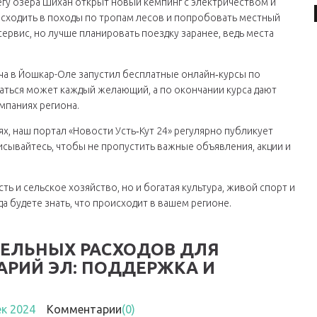
егу озера Шихан открыт новый кемпинг с электричеством и
 сходить в походы по тропам лесов и попробовать местный
ервис, но лучше планировать поездку заранее, ведь места
кча в Йошкар-Оле запустил бесплатные онлайн‑курсы по
аться может каждый желающий, а по окончании курса дают
мпаниях региона.
ях, наш портал «Новости Усть‑Кут 24» регулярно публикует
исывайтесь, чтобы не пропустить важные объявления, акции и
ь и сельское хозяйство, но и богатая культура, живой спорт и
да будете знать, что происходит в вашем регионе.
ЕЛЬНЫХ РАСХОДОВ ДЛЯ
АРИЙ ЭЛ: ПОДДЕРЖКА И
ек 2024
Комментарии
(0)