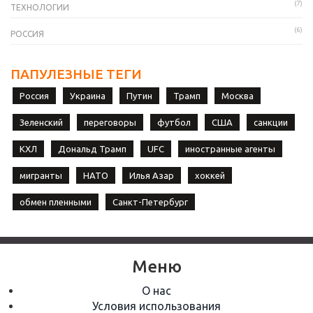
(7)
ТЕХНОЛОГИИ
(6)
РОССИЯ
ПАПУЛЕЗНЫЕ ТЕГИ
Россия
Украина
Путин
Трамп
Москва
Зеленский
переговоры
футбол
США
санкции
КХЛ
Дональд Трамп
UFC
иностранные агенты
мигранты
НАТО
Илья Азар
хоккей
обмен пленными
Санкт-Петербург
Меню
О нас
Условия использования