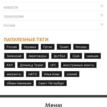
(7)
НОВОСТИ
(7)
ТЕХНОЛОГИИ
(6)
РОССИЯ
ПАПУЛЕЗНЫЕ ТЕГИ
Россия
Украина
Путин
Трамп
Москва
Зеленский
переговоры
футбол
США
санкции
КХЛ
Дональд Трамп
UFC
иностранные агенты
мигранты
НАТО
Илья Азар
хоккей
обмен пленными
Санкт-Петербург
Меню