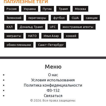
ПАПУЛЕЗНЫЕ ТЕГИ
Россия
Украина
Путин
Трамп
Москва
Зеленский
переговоры
футбол
США
санкции
КХЛ
Дональд Трамп
UFC
иностранные агенты
мигранты
НАТО
Илья Азар
хоккей
обмен пленными
Санкт-Петербург
Меню
О нас
Условия использования
Политика конфиденциальности
ФЗ-152
Связаться
© 2026. Все права защищены.