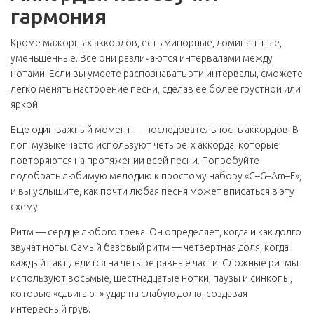
гармония
Кроме мажорных аккордов, есть минорные, доминантные,
уменьшённые. Все они различаются интервалами между
нотами. Если вы умеете распознавать эти интервалы, сможете
легко менять настроение песни, сделав её более грустной или
яркой.
Еще один важный момент — последовательность аккордов. В
поп‑музыке часто используют четыре‑х аккорда, которые
повторяются на протяжении всей песни. Попробуйте
подобрать любимую мелодию к простому набору «C–G–Am–F»,
и вы услышите, как почти любая песня может вписаться в эту
схему.
Ритм — сердце любого трека. Он определяет, когда и как долго
звучат ноты. Самый базовый ритм — четвертная доля, когда
каждый такт делится на четыре равные части. Сложные ритмы
используют восьмые, шестнадцатые нотки, паузы и синкопы,
которые «сдвигают» удар на слабую долю, создавая
интересный грув.