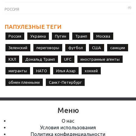
(6)
РОССИЯ
ПАПУЛЕЗНЫЕ ТЕГИ
Россия
Украина
Путин
Трамп
Москва
Зеленский
переговоры
футбол
США
санкции
КХЛ
Дональд Трамп
UFC
иностранные агенты
мигранты
НАТО
Илья Азар
хоккей
обмен пленными
Санкт-Петербург
Меню
О нас
Условия использования
Политика конфиденциальности